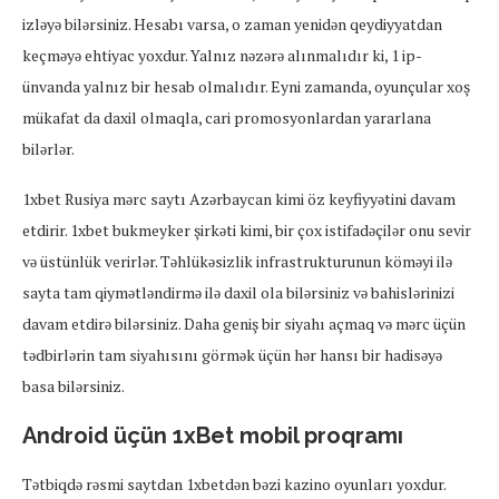
izləyə bilərsiniz. Hesabı varsa, o zaman yenidən qeydiyyatdan
keçməyə ehtiyac yoxdur. Yalnız nəzərə alınmalıdır ki, 1 ip-
ünvanda yalnız bir hesab olmalıdır. Eyni zamanda, oyunçular xoş
mükafat da daxil olmaqla, cari promosyonlardan yararlana
bilərlər.
1xbet Rusiya mərc saytı Azərbaycan kimi öz keyfiyyətini davam
etdirir. 1xbet bukmеykеr şirkəti kimi, bir çox istifadəçilər onu sevir
və üstünlük verirlər. Təhlükəsizlik infrastrukturunun köməyi ilə
sayta tam qiymətləndirmə ilə daxil ola bilərsiniz və bahislərinizi
davam etdirə bilərsiniz. Daha geniş bir siyahı açmaq və mərc üçün
tədbirlərin tam siyahısını görmək üçün hər hansı bir hadisəyə
basa bilərsiniz.
Android üçün 1xBet mobil proqramı
Tətbiqdə rəsmi saytdan 1xbetdən bəzi kazino oyunları yoxdur.