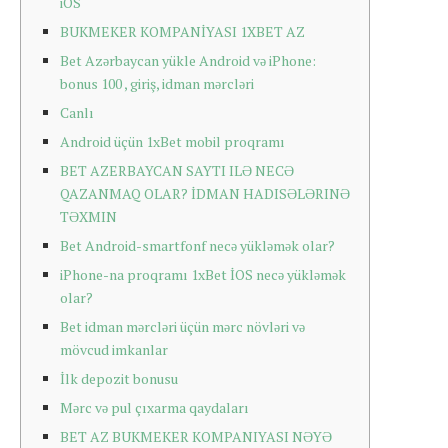
iOS
BUKMEKER KOMPANİYASI 1XBET AZ
Bet Azərbaycan yükle Android və iPhone:
bonus 100 , giriş, idman mərcləri
Canlı
Android üçün 1xBet mobil proqramı
BET AZERBAYCAN SAYTI ILƏ NECƏ
QAZANMAQ OLAR? İDMAN HADISƏLƏRINƏ
TƏXMIN
Bet Android-smartfonf necə yükləmək olar?
iPhone-na proqramı 1xBet İOS necə yükləmək
olar?
Bet idman mərcləri üçün mərc növləri və
mövcud imkanlar
İlk depozit bonusu
Mərc və pul çıxarma qaydaları
BET AZ BUKMEKER KOMPANIYASI NƏYƏ