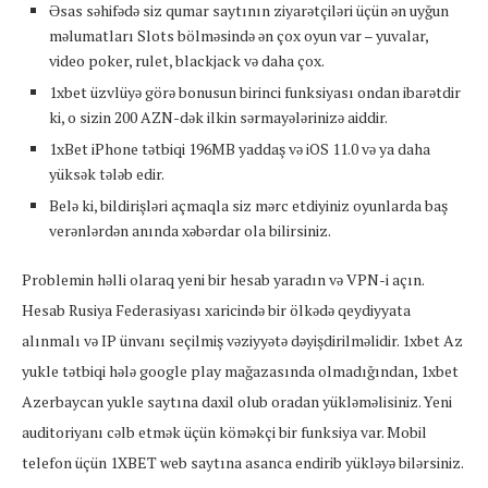
Əsas səhifədə siz qumar saytının ziyarətçiləri üçün ən uyğun
məlumatları Slots bölməsində ən çox oyun var – yuvalar,
video poker, rulet, blackjack və daha çox.
1xbet üzvlüyə görə bonusun birinci funksiyası ondan ibarətdir
ki, o sizin 200 AZN-dək ilkin sərmayələrinizə aiddir.
1xBet iPhone tətbiqi 196MB yaddaş və iOS 11.0 və ya daha
yüksək tələb edir.
Belə ki, bildirişləri açmaqla siz mərc etdiyiniz oyunlarda baş
verənlərdən anında xəbərdar ola bilirsiniz.
Problemin həlli olaraq yeni bir hesab yaradın və VPN-i açın.
Hesab Rusiya Federasiyası xaricində bir ölkədə qeydiyyata
alınmalı və IP ünvanı seçilmiş vəziyyətə dəyişdirilməlidir. 1xbet Az
yukle tətbiqi hələ google play mağazasında olmadığından, 1xbet
Azerbaycan yukle saytına daxil olub oradan yükləməlisiniz. Yeni
auditoriyanı cəlb etmək üçün köməkçi bir funksiya var. Mobil
telefon üçün 1XBET web saytına asanca endirib yükləyə bilərsiniz.