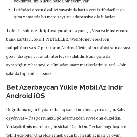
yoxdursa, sizin üçün başqa bir seçim var.
İstifadəçi dostu özəlliyi sayəsində hətta yeni istifadəçilər də
qısa zamanda bu mərc saytına adaptasiya ola bilərlər.
1xBet hesabınızı kriptovalyutalar ilə yanaşı, Visa və Mastercard
bank kartları, Skrill, NETELLER, WebMoney elektron
pulqabıları və s. Operatorun Android üçün olan tətbiqi son dərəcə
gözəl dizayna və rahat interfeysə sahibdir. Buna görə də
axtardığınız hər şeyi, o cümlədən mərc marketlərini sürətli – bir
şəkildə tapa biləcəksiniz.
Bet Azerbaycan Yükle Mobil Az Indir
Android iOS
Doğrulama üçün faydalı olacaq sənəd növünü ayrıca seçin. Səhv
qeydiyyat – Pasportunuzu göndərməzdən əvvəl onu düzəldin.
Yerləşdirilmiş mərclər üçün şirkət “Cash Out” erkən nağdlaşdırma
təklif edə bilər. Onu əldə etmək üçün bir hesab açmalı və oyun