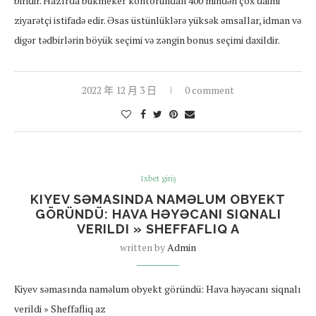
biridir. Hazırda bukmeker kontorundan 400 mindən çox daimi
ziyarətçi istifadə edir. Əsas üstünlüklərə yüksək əmsallar, idman və
digər tədbirlərin böyük seçimi və zəngin bonus seçimi daxildir.
2022 年 12 月 3 日
0 comment
1xbet giriş
KIYEV SƏMASINDA NAMƏLUM OBYEKT
GÖRÜNDÜ: HAVA HƏYƏCANI SIQNALI
VERILDI » SHEFFAFLIQ A
written by
Admin
Kiyev səmasında naməlum obyekt göründü: Hava həyəcanı siqnalı
verildi » Sheffafliq az