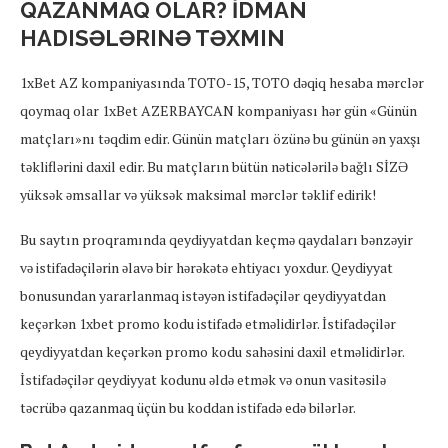
QAZANMAQ OLAR? İDMAN
HADISƏLƏRINƏ TƏXMIN
1xBet AZ kompaniyasında TOTO-15, TOTO dəqiq hesaba mərclər
qoymaq olar 1xBet AZERBAYCAN kompaniyası hər gün «Günün
matçları»nı təqdim edir. Günün matçları özünə bu günün ən yaxşı
təkliflərini daxil edir. Bu matçların bütün nəticələrilə bağlı SİZƏ
yüksək əmsallar və yüksək maksimal mərclər təklif edirik!
Bu saytın proqramında qeydiyyatdan keçmə qaydaları bənzəyir
və istifadəçilərin əlavə bir hərəkətə ehtiyacı yoxdur. Qeydiyyat
bonusundan yararlanmaq istəyən istifadəçilər qeydiyyatdan
keçərkən 1xbet promo kodu istifadə etməlidirlər. İstifadəçilər
qeydiyyatdan keçərkən promo kodu sahəsini daxil etməlidirlər.
İstifadəçilər qeydiyyat kodunu əldə etmək və onun vasitəsilə
təcrübə qazanmaq üçün bu koddan istifadə edə bilərlər.