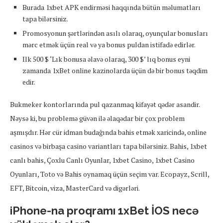
Burada 1xbet APK endirməsi haqqında bütün məlumatları
tapa bilərsiniz.
Promosyonun şərtlərindən asılı olaraq, oyunçular bonusları
mərc etmək üçün real və ya bonus puldan istifadə edirlər.
Ilk 500 $ ‘Lık bonusa əlavə olaraq, 300 $’ lıq bonus eyni
zamanda 1xBet online kazinolarda üçün də bir bonus təqdim
edir.
Bukmeker kontorlarında pul qazanmaq kifayət qədər asandir.
Nəysə ki, bu problemə güvən ilə əlaqədar bir çox problem
aşmışdır. Hər cür idman budağında bahis etmək xaricində, online
casinos və birbaşa casino variantları tapa bilərsiniz. Bahis, 1xbet
canlı bahis, Çoxlu Canlı Oyunlar, 1xbet Casino, 1xbet Casino
Oyunları, Toto və Bahis oynamaq üçün seçim var. Ecopayz, Scrill,
EFT, Bitcoin, viza, MasterCard və digərləri.
iPhone-na proqramı 1xBet İOS necə