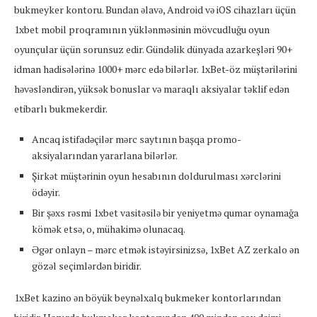
bukmеykеr kontoru. Bundan əlavə, Android və iOS cihazları üçün
1xbet mobil proqramının yüklənməsinin mövcudluğu oyun
oyunçular üçün sorunsuz edir. Gündəlik dünyada azarkeşləri 90+
idman hadisələrinə 1000+ mərc edə bilərlər. 1xBet-öz müştərilərini
həvəsləndirən, yüksək bonuslar və maraqlı aksiyalar təklif edən
etibarlı bukmekerdir.
Ancaq istifadəçilər mərc saytının başqa promo-
aksiyalarından yararlana bilərlər.
Şirkət müştərinin oyun hesabının doldurulması xərclərini
ödəyir.
Bir şəxs rəsmi 1xbet vasitəsilə bir yeniyetmə qumar oynamağa
kömək etsə, o, mühakimə olunacaq.
Əgər onlayn – mərc etmək istəyirsinizsə, 1xBet AZ zerkalo ən
gözəl seçimlərdən biridir.
1xBet kazino ən böyük beynəlxalq bukmeker kontorlarından