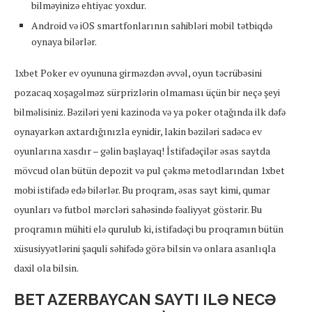
bilməyinizə ehtiyac yoxdur.
Android və iOS smartfonlarının sahibləri mobil tətbiqdə
oynaya bilərlər.
1xbet Poker ev oyununa girməzdən əvvəl, oyun təcrübəsini
pozacaq xoşagəlməz sürprizlərin olmaması üçün bir neçə şeyi
bilməlisiniz. Bəziləri yeni kazinoda və ya poker otağında ilk dəfə
oynayarkən axtardığınızla eynidir, lakin bəziləri sadəcə ev
oyunlarına xasdır – gəlin başlayaq! İstifadəçilər əsas saytda
mövcud olan bütün depozit və pul çəkmə metodlarından 1xbet
mobi istifadə edə bilərlər. Bu proqram, əsas sayt kimi, qumar
oyunları və futbol mərcləri sahəsində fəaliyyət göstərir. Bu
proqramın mühiti elə qurulub ki, istifadəçi bu proqramın bütün
xüsusiyyətlərini şaquli səhifədə görə bilsin və onlara asanlıqla
daxil ola bilsin.
BET AZERBAYCAN SAYTI ILƏ NECƏ