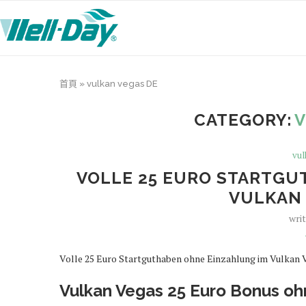
首頁
»
vulkan vegas DE
CATEGORY:
V
vul
VOLLE 25 EURO STARTGU
VULKAN 
wri
Volle 25 Euro Startguthaben ohne Einzahlung im Vulkan 
Vulkan Vegas 25 Euro Bonus o