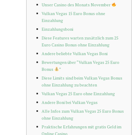
Unser Casino des Monats November
Vulkan Vegas 15 Euro Bonus ohne
Einzahlung
Einzahlungsboni
Diese Features warten zusätzlich zum 25
Euro Casino Bonus ohne Einzahlung
Andere beliebte Vulkan Vegas Boni
Bewertungen über “Vulkan Vegas 25 Euro
Bonus
”
Diese Limits sind beim Vulkan Vegas Bonus
ohne Einzahlung zu beachten
Vulkan Vegas 25 Euro ohne Einzahlung
Andere Boni bei Vulkan Vegas
Alle Infos zum Vulkan Vegas 25 Euro Bonus
ohne Einzahlung
Praktische Erfahrungen mit gratis Geld im
Online Casino