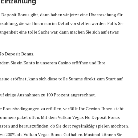
 Einzahlung
 Deposit Bonus gibt, dann haben wir jetzt eine Überraschung für
nzahlung, die wir Ihnen nun im Detail vorstellen werden. Falls Sie
ngenheit eine tolle Sache war, dann machen Sie sich auf etwas
No Deposit Bonus.
indem Sie ein Konto in unserem Casino eröffnen und Ihre
sino eröffnet, kann sich diese tolle Summe direkt zum Start auf
auf einige Ausnahmen zu 100 Prozent angerechnet.
die Bonusbedingungen zu erfüllen, verfällt Ihr Gewinn. Ihnen steht
llkommenspaket offen. Mit dem Vulkan Vegas No Deposit Bonus
testen und herauszufinden, ob Sie dort regelmäßig spielen möchten.
g zu 200% als Vulkan Vegas Bonus Guthaben. Maximal können Sie