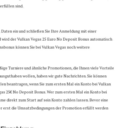
rfüllen sind.
 Daten ein und schließen Sie Ihre Anmeldung mit einer
d wird der Vulkan Vegas 25 Euro No Deposit Bonus automatisch
sbonus können Sie bei Vulkan Vegas noch weitere
ige Turniere und ähnliche Promotionen, die Ihnen viele Vorteile
onusguthaben wollen, haben wir gute Nachrichten. Sie können
elen beantragen, wenn Sie zum ersten Mal ein Konto bei Vulkan
gas 25€ No Deposit Bonus. Wer zum ersten Mal ein Konto bei
me direkt zum Start auf sein Konto zahlen lassen. Bevor eine
r erst die Umsatzbedingungen der Promotion erfüllt werden