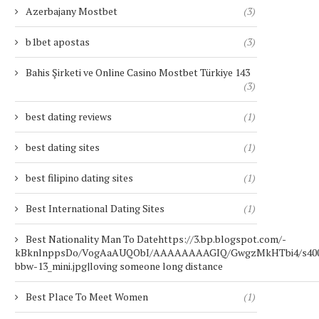
Azerbajany Mostbet
(3)
b1bet apostas
(3)
Bahis Şirketi ve Online Casino Mostbet Türkiye 143
(3)
best dating reviews
(1)
best dating sites
(1)
best filipino dating sites
(1)
Best International Dating Sites
(1)
Best Nationality Man To Datehttps://3.bp.blogspot.com/-
kBknlnppsDo/VogAaAUQObI/AAAAAAAAGIQ/GwgzMkHTbi4/s400/b
bbw-13_mini.jpg|loving someone long distance
Best Place To Meet Women
(1)